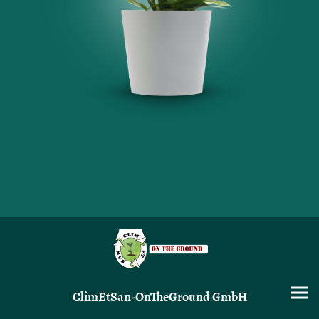
ClimEtSan-OnTheGround GmbH